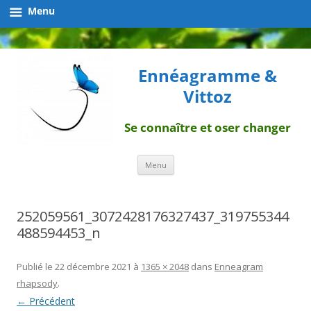
Menu
Ennéagramme &
Vittoz
Se connaître et oser changer
Aller
Menu
au
contenu
252059561_3072428176327437_319755344
488594453_n
Publié le
22 décembre 2021
à
1365 × 2048
dans
Enneagram
rhapsody
.
← Précédent