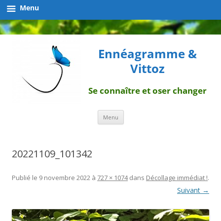
Menu
Ennéagramme &
Vittoz
Se connaître et oser changer
Aller
Menu
au
contenu
20221109_101342
Publié le
9 novembre 2022
à
727 × 1074
dans
Décollage immédiat !
.
Suivant →