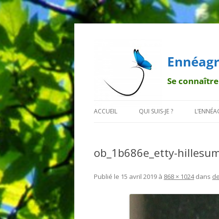
Ennéagr
Se connaître
ACCUEIL
QUI SUIS-JE ?
L’ENNÉ
MENTIONS LÉGALES
QUI EST FRANÇOIS ?
BREF H
ob_1b686e_etty-hillesu
POURQUOI UN PAPILLON ?
LA TRA
DÉONT
Publié le
15 avril 2019
à
868 × 1024
dans
de
LES 9 B
LES SO