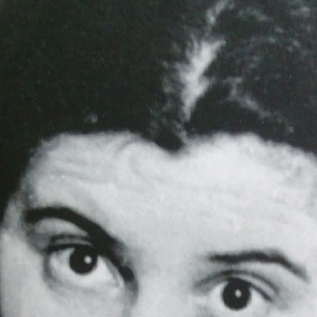
GRAPHIE
ENTRETIEN AVEC
BIBLIOGRAPHIE
PSYCHOLOGIES.COM
CITATIONS
REVUE DE PRESSE
BIBLIOGRAPHIE