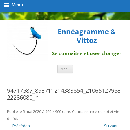
Menu
Ennéagramme &
Vittoz
Se connaître et oser changer
Aller
Menu
au
contenu
94717587_893711214383854_21065127953
22286080_n
Publié le
5 mai 2020
à
960 × 960
dans
Connaissance de soi et vie
de foi
.
← Précédent
Suivant →