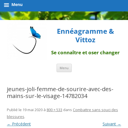
Menu
Ennéagramme &
Vittoz
Se connaître et oser changer
Aller
Menu
au
contenu
jeunes-joli-femme-de-sourire-avec-des-
mains-sur-le-visage-14782034
Publié le
19 mai 2020
à
800 × 533
dans
Combattre sans souci des
blessures
.
← Précédent
Suivant →