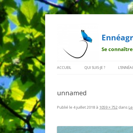
Ennéagr
Se connaître
ACCUEIL
QUI SUIS-JE ?
L’ENNÉ
MENTIONS LÉGALES
QUI EST FRANÇOIS ?
BREF H
unnamed
POURQUOI UN PAPILLON ?
LA TRA
DÉONT
Publié le
4 juillet 2018
à
1059 × 752
dans
Le
LES 9 B
LES SO