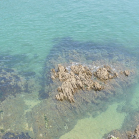
GRAPHIE
ENTRETIEN AVEC
BIBLIOGRAPHIE
PSYCHOLOGIES.COM
CITATIONS
REVUE DE PRESSE
BIBLIOGRAPHIE