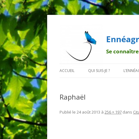
Ennéagr
Se connaître
ACCUEIL
QUI SUIS-JE ?
L’ENNÉ
MENTIONS LÉGALES
QUI EST FRANÇOIS ?
BREF H
Raphaël
POURQUOI UN PAPILLON ?
LA TRA
DÉONT
Publié le
24 août 2013
à
256 × 197
dans
Cit
LES 9 B
LES SO