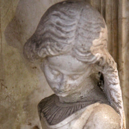
GRAPHIE
ENTRETIEN AVEC
BIBLIOGRAPHIE
PSYCHOLOGIES.COM
CITATIONS
REVUE DE PRESSE
BIBLIOGRAPHIE