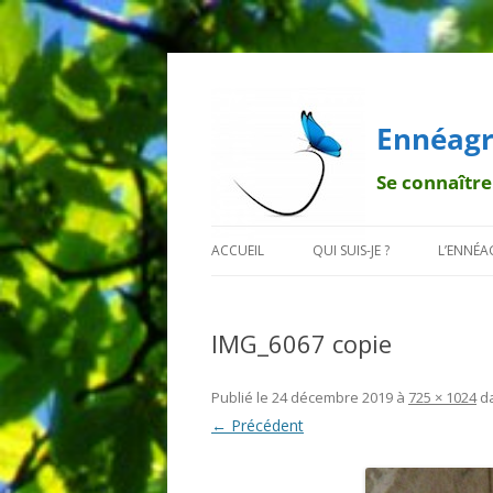
Ennéagr
Se connaître
ACCUEIL
QUI SUIS-JE ?
L’ENNÉ
MENTIONS LÉGALES
QUI EST FRANÇOIS ?
BREF H
IMG_6067 copie
POURQUOI UN PAPILLON ?
LA TRA
DÉONT
Publié le
24 décembre 2019
à
725 × 1024
d
← Précédent
LES 9 B
LES SO